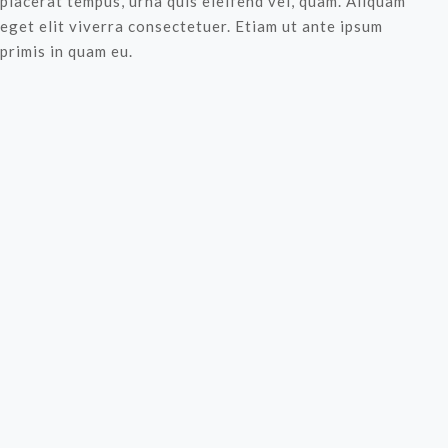
placerat tempus, urna quis eleifend vel, quam. Aliquam
eget elit viverra consectetuer. Etiam ut ante ipsum
primis in quam eu.
Aliquam erat ac ipsum. Integer aliquam
purus. Quisque lorem tortor fringilla sed,
vestibulum id, eleifend justo vel bibendum
sapien massa.