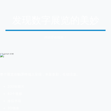
发现数字展览的美妙
内容尽在指尖！
整个展览在触屏终端上呈现，丰富多彩，生动活泼。
300张图片
40个视频
虚拟书籍
3D物体