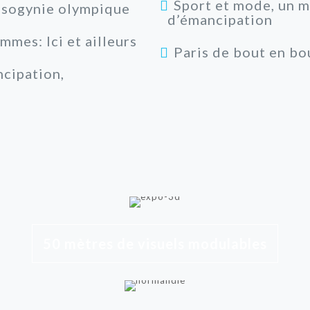
Sport et mode, un 
isogynie olympique
d’émancipation
mes: Ici et ailleurs
Paris de bout en bo
ncipation,
50 mètres de visuels modulables